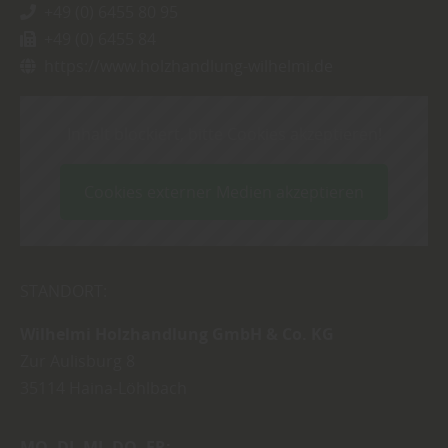
+49 (0) 6455 80 95
+49 (0) 6455 84
https://www.holzhandlung-wilhelmi.de
Inhalt blockiert, bitte Cookies akzeptieren!
Cookies externer Medien akzeptieren
STANDORT:
Wilhelmi Holzhandlung GmbH & Co. KG
Zur Aulisburg 8
35114
Haina-Löhlbach
MO
DI
MI
DO
FR