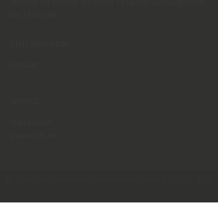
Montag bis Freitag: 07:30 bis 17:00 UhrSamstag: 07:30
bis 12:00 Uhr
UNTERNEHMEN:
Kontakt
SERVICE:
Impressum
Datenschutz
Copyright by Wilhelmi Holzhandlung GmbH & Co. KG - 2026
In Kooperation mit dem