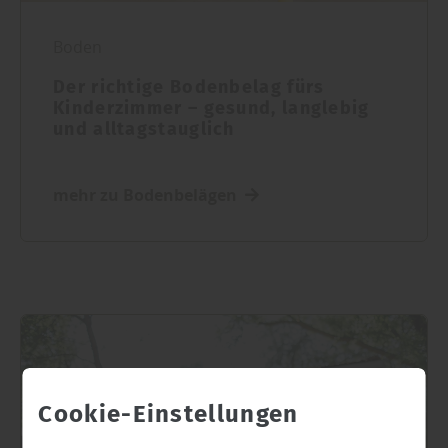
Boden
Der richtige Bodenbelag fürs
Kinderzimmer – gesund, langlebig
und alltagstauglich
mehr zu Bodenbelägen
Cookie-Einstellungen