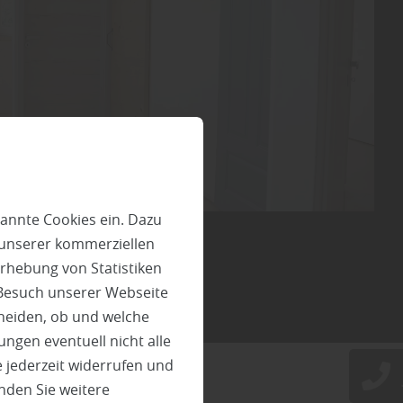
annte Cookies ein. Dazu
 unserer kommerziellen
rhebung von Statistiken
 Besuch unserer Webseite
heiden, ob und welche
ungen eventuell nicht alle
 jederzeit widerrufen und
nden Sie weitere