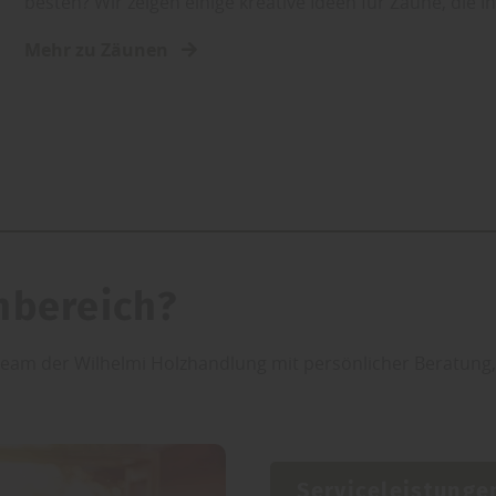
besten? Wir zeigen einige kreative Ideen für Zäune, die 
Mehr zu Zäunen
nbereich?
 Team der Wilhelmi Holzhandlung mit persönlicher Beratun
Serviceleistunge