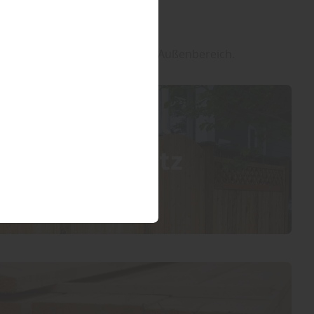
 für Terrasse, Sichtschutz und Außenbereich.
un/Sichtschutz