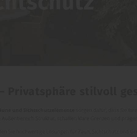
chtschutz
 Privatsphäre stilvoll ge
äune und Sichtschutzelemente
sorgen dafür, dass Sie Ihr
 Außenbereich Struktur, schaffen klare Grenzen und prägen
den Sie hochwertige Lösungen für Zaun, Sichtschutz und Gr