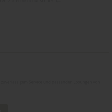
Ihren Garten nicht nur schützen,…
g, zuverlässigem Service und passenden Lösungen von
n