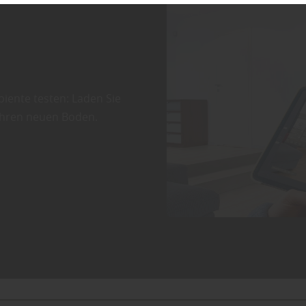
iente testen: Laden Sie
 Ihren neuen Boden.