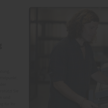
g
atung,
ttelpunkt.
oder
stützt Sie
en und
g für Ihr