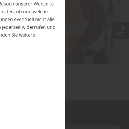
 Besuch unserer Webseite
heiden, ob und welche
ungen eventuell nicht alle
 jederzeit widerrufen und
nden Sie weitere