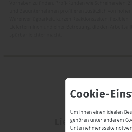
Vorhaben zu finden. Profi-Kunden wie Schreinereien, 
und Bauunternehmen profitieren zusätzlich von hoher
Warenverfügbarkeit, kurzen Reaktionszeiten, flexiblen
Lieferterminen und einer Betreuung, die den Arbeitsall
spürbar leichter macht.
Cookie-Eins
Um Ihnen einen idealen Bes
Lieferservice
gehören unter anderem Cook
Unternehmensseite notwendi