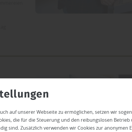
Zimmereien
tag
tellungen
uch auf unserer Webseite zu ermöglichen, setzen wir sogen
ies, die für die Steuerung und den reibungslosen Betrieb
g sind. Zusätzlich verwenden wir Cookies zur anonymen E