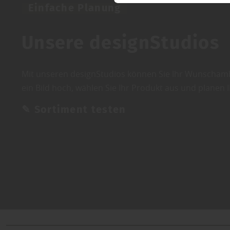
Einfache Planung
Unsere designStudios
Mit unseren designStudios können Sie Ihr Wunschamb
ein Bild hoch, wählen Sie Ihr Produkt aus und planen
✎ Sortiment testen