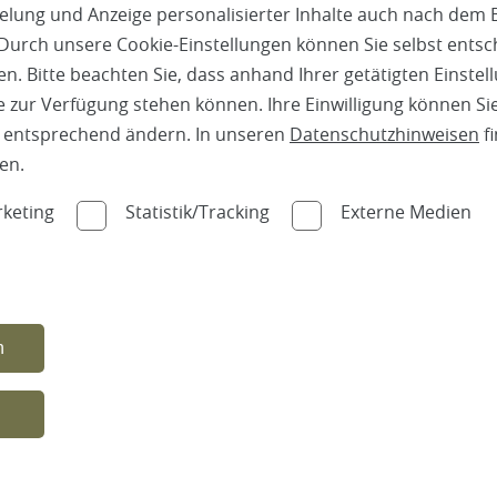
pielung und Anzeige personalisierter Inhalte auch nach dem
Durch unsere Cookie-Einstellungen können Sie selbst entsc
n. Bitte beachten Sie, dass anhand Ihrer getätigten Einstell
 kommt Ihr
 zur Verfügung stehen können. Ihre Einwilligung können Sie
gerware
n entsprechend ändern. In unseren
Datenschutzhinweisen
fi
stens
en.
en Betrieb
werkstoffe,
keting
Statistik/Tracking
Externe Medien
rservice
eiten
ten Sie auf
n
n