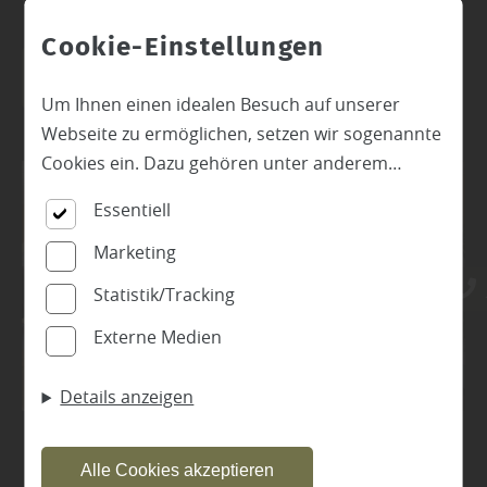
Cookie-Einstellungen
Ausstellung
Standort anzeigen
Um Ihnen einen idealen Besuch auf unserer
Webseite zu ermöglichen, setzen wir sogenannte
Cookies ein. Dazu gehören unter anderem
Cookies, die für die Steuerung und den
Essentiell
reibungslosen Betrieb unserer kommerziellen
Unternehmensseite notwendig sind. Zusätzlich
Marketing
verwenden wir Cookies zur anonymen Erhebung
Statistik/Tracking
von Statistiken sowie solche, die zur Ausspielung
Externe Medien
und Anzeige personalisierter Inhalte auch nach
dem Besuch unserer Webseite eingesetzt
Details anzeigen
werden können. Durch unsere Cookie-
Einstellungen können Sie selbst entscheiden, ob
und welche Cookies Sie zulassen möchten. Bitte
Alle Cookies akzeptieren
beachten Sie, dass anhand Ihrer getätigten